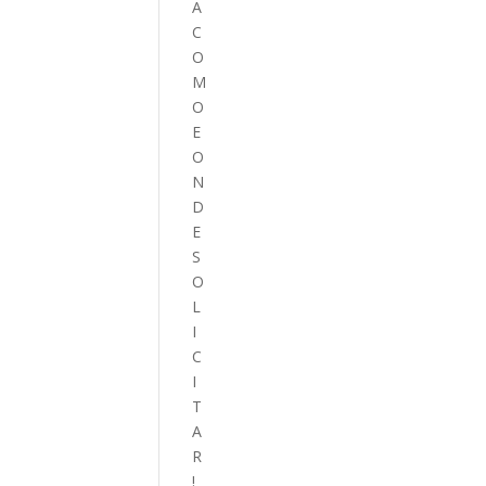
A
C
O
M
O
E
O
N
D
E
S
O
L
I
C
I
T
A
R
!