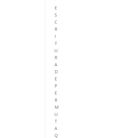
E
S
C
R
I
T
U
R
A
D
E
P
E
R
M
U
T
A
Q