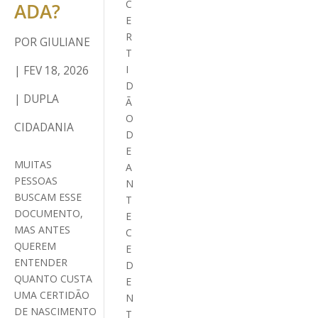
C
ADA?
E
R
POR
GIULIANE
T
|
FEV 18, 2026
I
D
|
DUPLA
Ã
O
CIDADANIA
D
E
MUITAS
A
PESSOAS
N
BUSCAM ESSE
T
DOCUMENTO,
E
MAS ANTES
C
QUEREM
E
ENTENDER
D
QUANTO CUSTA
E
UMA CERTIDÃO
N
DE NASCIMENTO
T