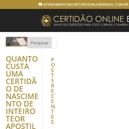
ATENDIMENTO@CARTORIOONLINEBRASIL.COM.BR
QUANTO
P
CUSTA
O
S
UMA
T
CERTIDÃ
S
R
O DE
E
NASCIME
C
E
NTO DE
N
INTEIRO
T
E
TEOR
S
APOSTIL