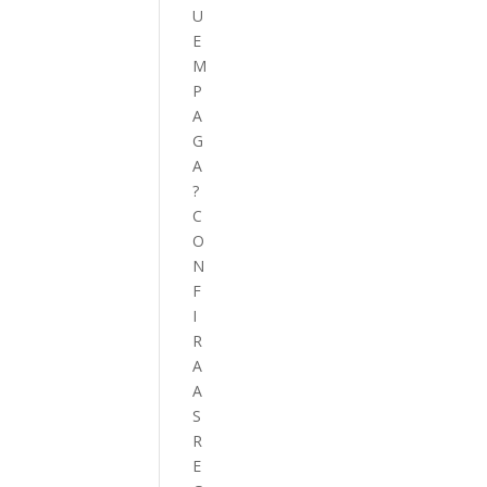
U
E
M
P
A
G
A
?
C
O
N
F
I
R
A
A
S
R
E