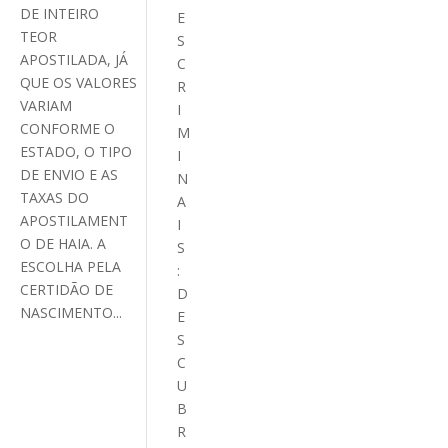
DE INTEIRO
E
TEOR
S
APOSTILADA, JÁ
C
QUE OS VALORES
R
VARIAM
I
CONFORME O
M
ESTADO, O TIPO
I
DE ENVIO E AS
N
TAXAS DO
A
APOSTILAMENT
I
O DE HAIA. A
S
ESCOLHA PELA
:
CERTIDÃO DE
D
NASCIMENTO...
E
S
C
U
B
R