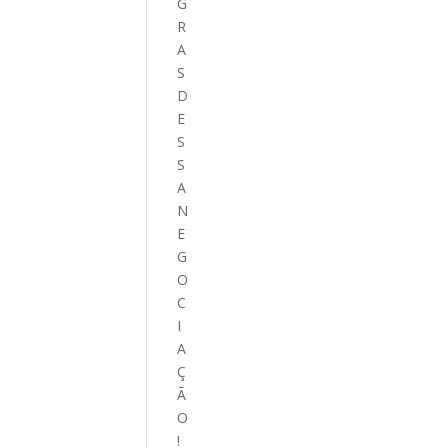
G
R
A
S
D
E
S
S
A
N
E
G
O
C
I
A
Ç
Ã
O
!