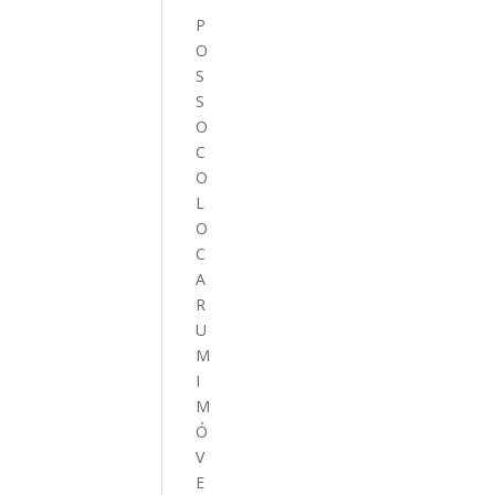
P
O
S
S
O
C
O
L
O
C
A
R
U
M
I
M
Ó
V
E