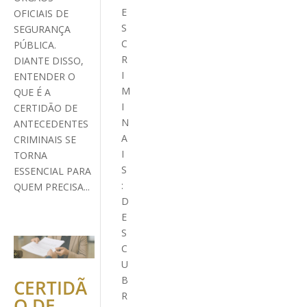
E
OFICIAIS DE
S
SEGURANÇA
C
PÚBLICA.
R
DIANTE DISSO,
I
ENTENDER O
M
QUE É A
I
CERTIDÃO DE
N
ANTECEDENTES
A
CRIMINAIS SE
I
TORNA
S
ESSENCIAL PARA
:
QUEM PRECISA...
D
E
S
C
U
B
CERTIDÃ
R
O DE