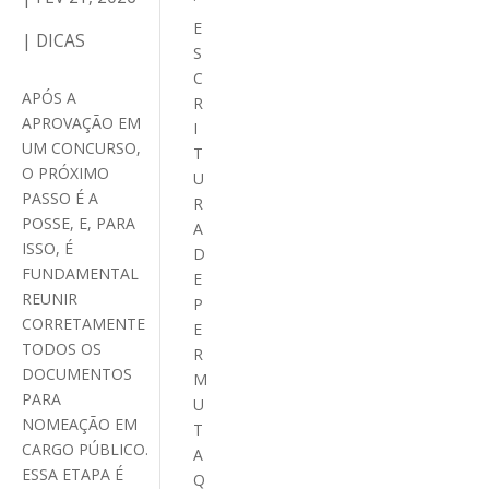
E
|
DICAS
S
C
APÓS A
R
APROVAÇÃO EM
I
UM CONCURSO,
T
O PRÓXIMO
U
PASSO É A
R
POSSE, E, PARA
A
ISSO, É
D
FUNDAMENTAL
E
REUNIR
P
CORRETAMENTE
E
TODOS OS
R
DOCUMENTOS
M
PARA
U
NOMEAÇÃO EM
T
CARGO PÚBLICO.
A
ESSA ETAPA É
Q