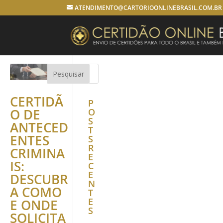
ATENDIMENTO@CARTORIOONLINEBRASIL.COM.BR
CERTIDÃ
P
O DE
O
S
ANTECED
T
ENTES
S
R
CRIMINA
E
IS:
C
E
DESCUBR
N
A COMO
T
E
E ONDE
S
SOLICITA