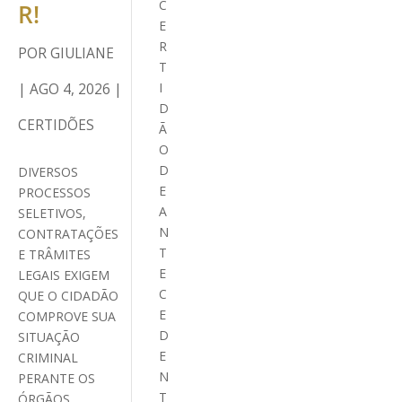
C
R!
E
R
POR
GIULIANE
T
|
AGO 4, 2026
|
I
D
CERTIDÕES
Ã
O
D
DIVERSOS
E
PROCESSOS
A
SELETIVOS,
N
CONTRATAÇÕES
T
E TRÂMITES
E
LEGAIS EXIGEM
C
QUE O CIDADÃO
E
COMPROVE SUA
D
SITUAÇÃO
E
CRIMINAL
N
PERANTE OS
T
ÓRGÃOS