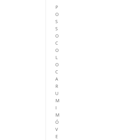
P
O
S
S
O
C
O
L
O
C
A
R
U
M
I
M
Ó
V
E