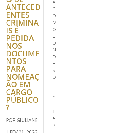
A
ANTECED
C
ENTES
O
CRIMINA
M
IS É
O
PEDIDA
E
O
NOS
N
DOCUME
D
NTOS
E
PARA
S
NOMEAÇ
O
ÃO EM
L
CARGO
I
PÚBLICO
C
I
?
T
A
POR
GIULIANE
R
|
FEV 21, 2026
!