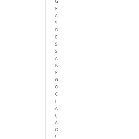
G
R
A
S
D
E
S
S
A
N
E
G
O
C
I
A
Ç
Ã
O
!