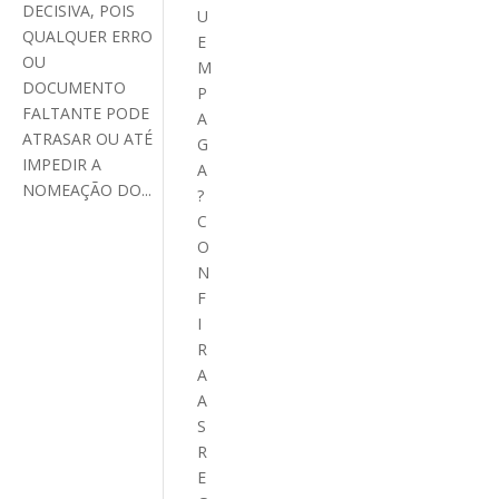
DECISIVA, POIS
U
QUALQUER ERRO
E
OU
M
DOCUMENTO
P
FALTANTE PODE
A
ATRASAR OU ATÉ
G
IMPEDIR A
A
NOMEAÇÃO DO...
?
C
O
N
F
I
R
A
A
S
R
E