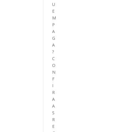
U
E
M
P
A
G
A
?
C
O
N
F
I
R
A
A
S
R
E