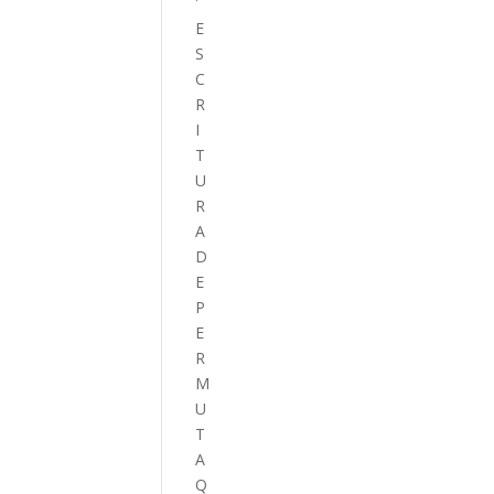
E
S
C
R
I
T
U
R
A
D
E
P
E
R
M
U
T
A
Q