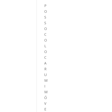
P
O
S
S
O
C
O
L
O
C
A
R
U
M
I
M
Ó
V
E