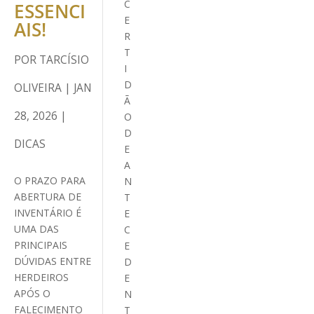
C
ESSENCI
E
AIS!
R
T
POR
TARCÍSIO
I
D
OLIVEIRA
|
JAN
Ã
28, 2026
|
O
D
DICAS
E
A
O PRAZO PARA
N
ABERTURA DE
T
INVENTÁRIO É
E
UMA DAS
C
PRINCIPAIS
E
DÚVIDAS ENTRE
D
HERDEIROS
E
APÓS O
N
FALECIMENTO
T