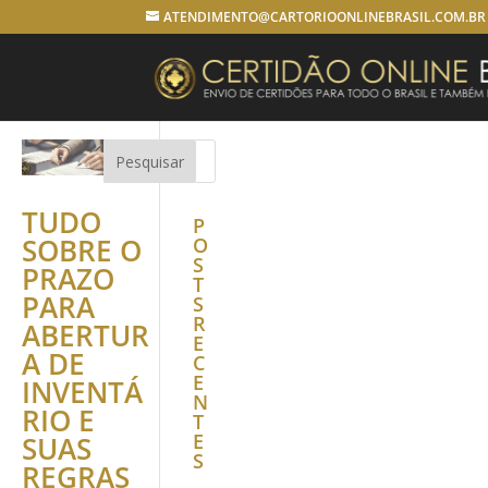
ATENDIMENTO@CARTORIOONLINEBRASIL.COM.BR
TUDO
P
SOBRE O
O
S
PRAZO
T
PARA
S
R
ABERTUR
E
A DE
C
E
INVENTÁ
N
RIO E
T
E
SUAS
S
REGRAS