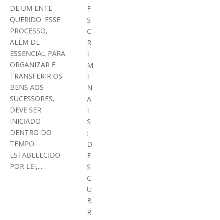
DE UM ENTE
E
QUERIDO. ESSE
S
PROCESSO,
C
ALÉM DE
R
ESSENCIAL PARA
I
ORGANIZAR E
M
TRANSFERIR OS
I
BENS AOS
N
SUCESSORES,
A
DEVE SER
I
INICIADO
S
DENTRO DO
:
TEMPO
D
ESTABELECIDO
E
POR LEI,...
S
C
U
B
R