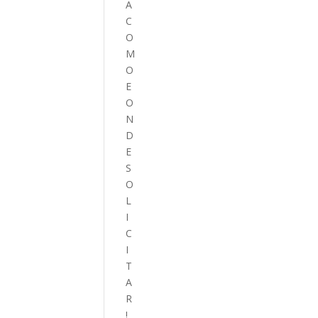
A
C
O
M
O
E
O
N
D
E
S
O
L
I
C
I
T
A
R
!