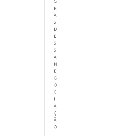
G
R
A
S
D
E
S
S
A
N
E
G
O
C
I
A
Ç
Ã
O
!