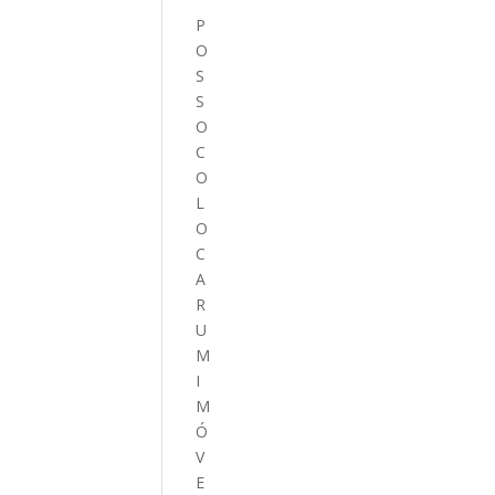
P
O
S
S
O
C
O
L
O
C
A
R
U
M
I
M
Ó
V
E