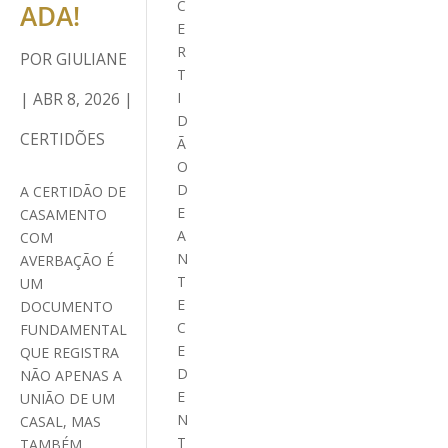
C
ADA!
E
R
POR
GIULIANE
T
|
ABR 8, 2026
|
I
D
CERTIDÕES
Ã
O
D
A CERTIDÃO DE
E
CASAMENTO
A
COM
N
AVERBAÇÃO É
T
UM
E
DOCUMENTO
C
FUNDAMENTAL
E
QUE REGISTRA
D
NÃO APENAS A
E
UNIÃO DE UM
N
CASAL, MAS
T
TAMBÉM