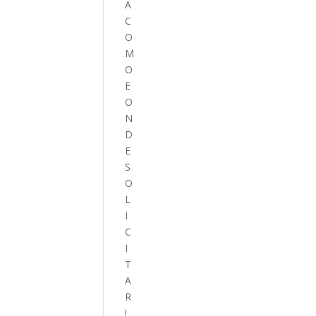
A
C
O
M
O
E
O
N
D
E
S
O
L
I
C
I
T
A
R
!