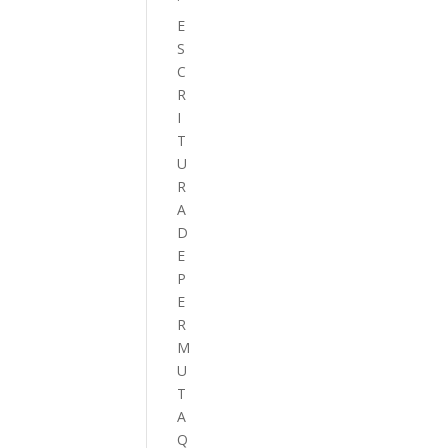
E
S
C
R
I
T
U
R
A
D
E
P
E
R
M
U
T
A
Q