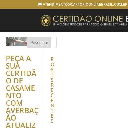
ATENDIMENTO@CARTORIOONLINEBRASIL.COM.BR
PEÇA A
P
SUA
O
S
CERTIDÃ
T
O DE
S
R
CASAME
E
NTO
C
E
COM
N
AVERBAÇ
T
E
ÃO
S
ATUALIZ