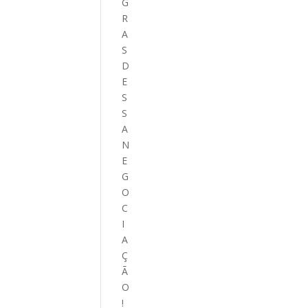
G
R
A
S
D
E
S
S
A
N
E
G
O
C
I
A
Ç
Ã
O
!