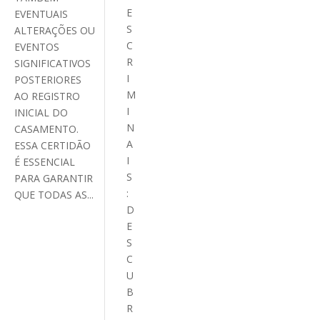
E
EVENTUAIS
S
ALTERAÇÕES OU
C
EVENTOS
R
SIGNIFICATIVOS
I
POSTERIORES
M
AO REGISTRO
I
INICIAL DO
N
CASAMENTO.
A
ESSA CERTIDÃO
I
É ESSENCIAL
S
PARA GARANTIR
:
QUE TODAS AS...
D
E
S
C
U
B
R