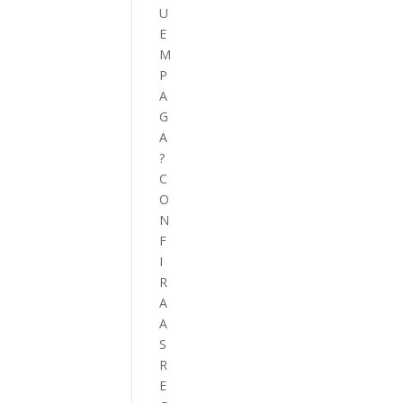
U
E
M
P
A
G
A
?
C
O
N
F
I
R
A
A
S
R
E