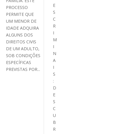
FAMÍLIA. ESTE
E
PROCESSO
S
PERMITE QUE
C
UM MENOR DE
R
IDADE ADQUIRA
I
ALGUNS DOS
M
DIREITOS CIVIS
I
DE UM ADULTO,
N
SOB CONDIÇÕES
A
ESPECÍFICAS
I
PREVISTAS POR...
S
:
D
E
S
C
U
B
R