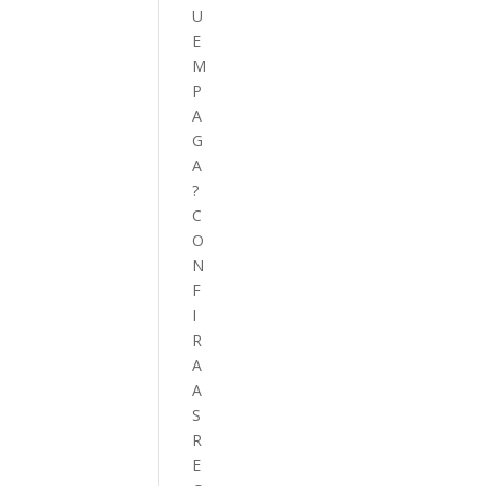
U
E
M
P
A
G
A
?
C
O
N
F
I
R
A
A
S
R
E