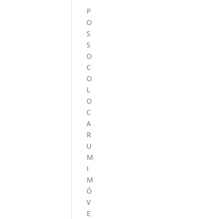
P
O
S
S
O
C
O
L
O
C
A
R
U
M
I
M
Ó
V
E