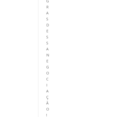
G
R
A
S
D
E
S
S
A
N
E
G
O
C
I
A
Ç
Ã
O
!