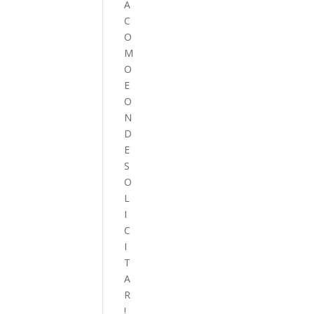
A
C
O
M
O
E
O
N
D
E
S
O
L
I
C
I
T
A
R
!