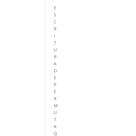
E
S
C
R
I
T
U
R
A
D
E
P
E
R
M
U
T
A
Q