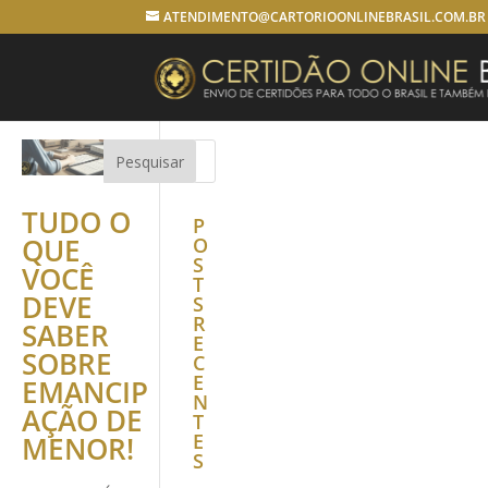
ATENDIMENTO@CARTORIOONLINEBRASIL.COM.BR
TUDO O
P
QUE
O
S
VOCÊ
T
DEVE
S
R
SABER
E
SOBRE
C
E
EMANCIP
N
AÇÃO DE
T
E
MENOR!
S