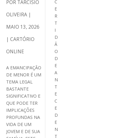
POR
TARCÍSIO
C
E
OLIVEIRA
|
R
T
MAIO 13, 2026
I
D
|
CARTÓRIO
Ã
ONLINE
O
D
E
A EMANCIPAÇÃO
A
DE MENOR É UM
N
TEMA LEGAL
T
BASTANTE
E
SIGNIFICATIVO E
C
QUE PODE TER
E
IMPLICAÇÕES
D
PROFUNDAS NA
E
VIDA DE UM
N
JOVEM E DE SUA
T