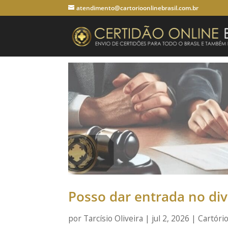
atendimento@cartorioonlinebrasil.com.br
Posso dar entrada no div
por
Tarcísio Oliveira
|
jul 2, 2026
|
Cartóri