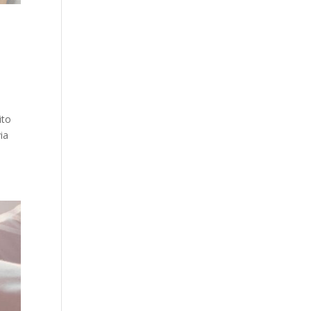
ito
ia