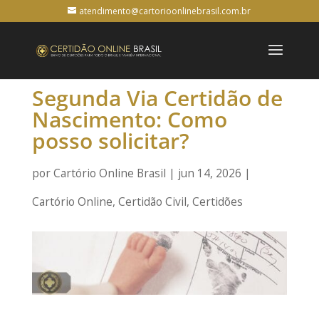
atendimento@cartorioonlinebrasil.com.br
Segunda Via Certidão de
Nascimento: Como
posso solicitar?
por
Cartório Online Brasil
|
jun 14, 2026
|
Cartório Online
,
Certidão Civil
,
Certidões