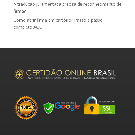
A tradução juramentada precisa de reconhecimento de
firma?
Como abrir firma em cartório? Passo a passo
completo AQUI!