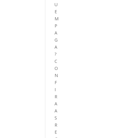
U
E
M
P
A
G
A
?
C
O
N
F
I
R
A
A
S
R
E