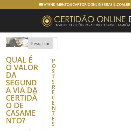
ATENDIMENTO@CARTORIOONLINEBRASIL.COM.BR
QUAL É
P
O VALOR
O
S
DA
T
SEGUND
S
R
A VIA DA
E
CERTIDÃ
C
E
O DE
N
CASAME
T
E
NTO?
S