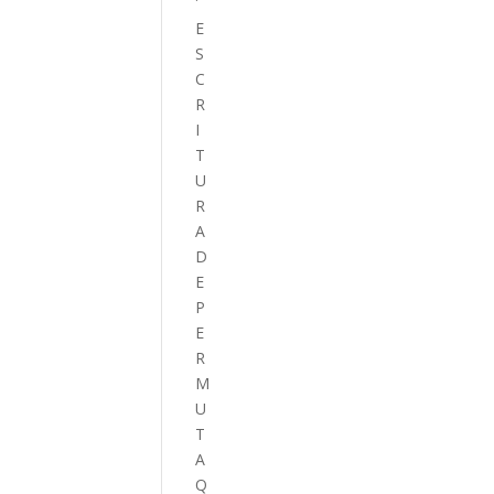
E
S
C
R
I
T
U
R
A
D
E
P
E
R
M
U
T
A
Q