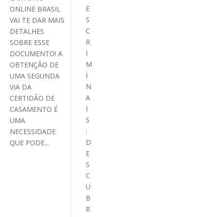
E
ONLINE BRASIL
S
VAI TE DAR MAIS
C
DETALHES
R
SOBRE ESSE
I
DOCUMENTO! A
M
OBTENÇÃO DE
I
UMA SEGUNDA
N
VIA DA
A
CERTIDÃO DE
I
CASAMENTO É
S
UMA
:
NECESSIDADE
D
QUE PODE...
E
S
C
U
B
R