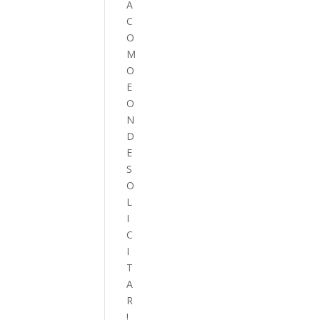
A
C
O
M
O
E
O
N
D
E
S
O
L
I
C
I
T
A
R
!