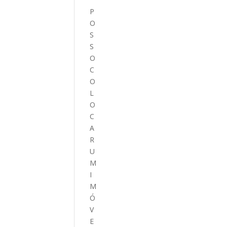
P
O
S
S
O
C
O
L
O
C
A
R
U
M
I
M
Ó
V
E