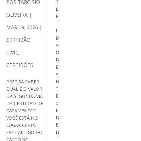
POR
TARCÍSIO
C
E
OLIVEIRA
|
R
T
MAR 19, 2026
|
I
D
CERTIDÃO
Ã
CIVIL
,
O
D
CERTIDÕES
E
A
N
PRECISA SABER
T
QUAL É O VALOR
E
DA SEGUNDA VIA
C
DA CERTIDÃO DE
E
CASAMENTO?
D
VOCÊ ESTÁ NO
E
LUGAR CERTO!
N
ESTE ARTIGO DO
T
CARTÓRIO