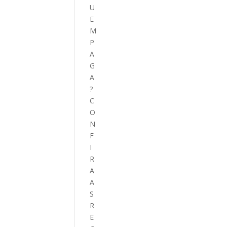
U
E
M
P
A
G
A
?
C
O
N
F
I
R
A
A
S
R
E