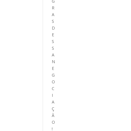
G
R
A
S
D
E
S
S
A
N
E
G
O
C
I
A
Ç
Ã
O
!