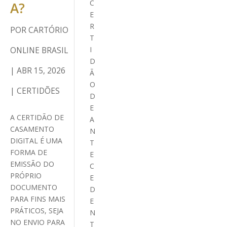
C
A?
E
R
POR
CARTÓRIO
T
ONLINE BRASIL
I
D
|
ABR 15, 2026
Ã
O
|
CERTIDÕES
D
E
A CERTIDÃO DE
A
CASAMENTO
N
DIGITAL É UMA
T
FORMA DE
E
EMISSÃO DO
C
PRÓPRIO
E
DOCUMENTO
D
PARA FINS MAIS
E
PRÁTICOS, SEJA
N
NO ENVIO PARA
T