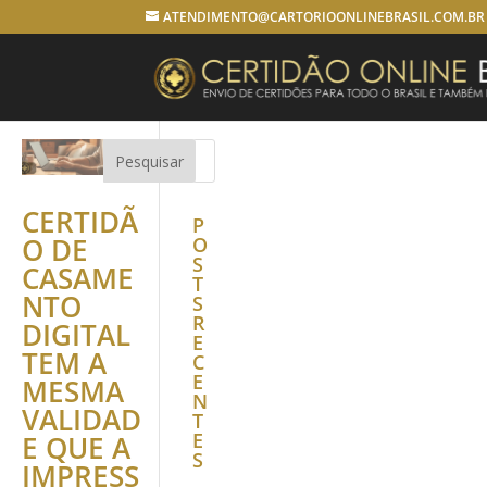
ATENDIMENTO@CARTORIOONLINEBRASIL.COM.BR
CERTIDÃ
P
O DE
O
S
CASAME
T
NTO
S
R
DIGITAL
E
TEM A
C
E
MESMA
N
VALIDAD
T
E
E QUE A
S
IMPRESS