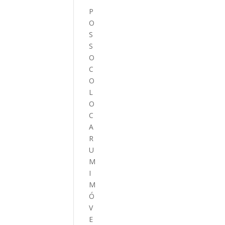
P
O
S
S
O
C
O
L
O
C
A
R
U
M
I
M
Ó
V
E