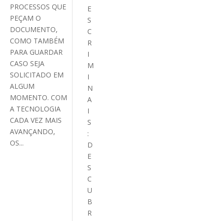
PROCESSOS QUE
E
PEÇAM O
S
DOCUMENTO,
C
COMO TAMBÉM
R
PARA GUARDAR
I
CASO SEJA
M
SOLICITADO EM
I
ALGUM
N
MOMENTO. COM
A
A TECNOLOGIA
I
CADA VEZ MAIS
S
AVANÇANDO,
:
OS...
D
E
S
C
U
B
R