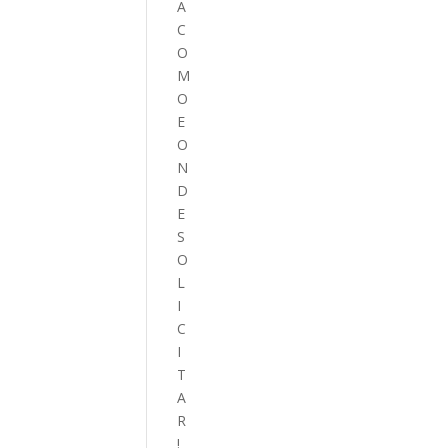
A
C
O
M
O
E
O
N
D
E
S
O
L
I
C
I
T
A
R
!