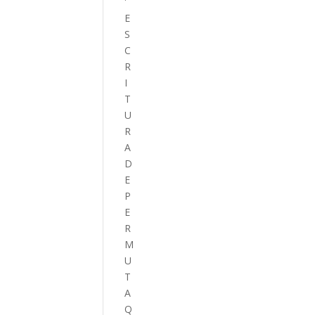
E
S
C
R
I
T
U
R
A
D
E
P
E
R
M
U
T
A
Q