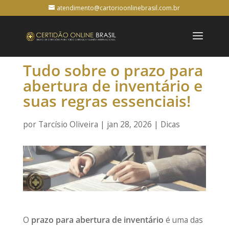
atendimento@cartorioonlinebrasil.com.br
Tudo sobre o prazo para
abertura de inventário e
suas regras essenciais!
por
Tarcísio Oliveira
|
jan 28, 2026
|
Dicas
O
prazo para abertura de inventário
é uma das