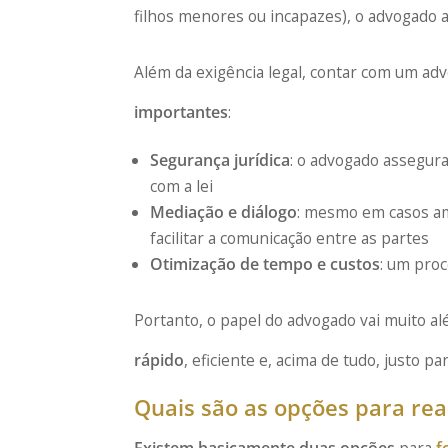
filhos menores ou incapazes), o advogado 
Além da exigência legal, contar com um a
importantes
:
Segurança jurídica
: o advogado assegur
com a lei
Mediação e diálogo
: mesmo em casos am
facilitar a comunicação entre as partes
Otimização de tempo e custos
: um proc
Portanto, o papel do advogado vai muito a
rápido
, eficiente e, acima de tudo, justo p
Quais são as opções para rea
Existem basicamente duas opções
para
f