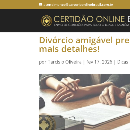
atendimento@cartorioonlinebrasil.com.br
Divórcio amigável pr
mais detalhes!
por
Tarcísio Oliveira
|
fev 17, 2026
|
Dicas