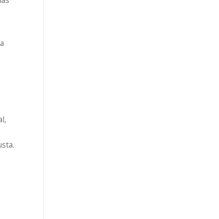
va
o
l,
sta.