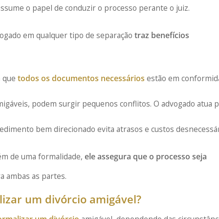
assume o papel de conduzir o processo perante o juiz.
dvogado em qualquer tipo de separação
traz benefícios
a que
todos os documentos necessários
estão em conformid
igáveis, podem surgir pequenos conflitos. O advogado atua p
edimento bem direcionado evita atrasos e custos desnecessár
lém de uma formalidade,
ele assegura que o processo seja
ara ambas as partes.
lizar um divórcio amigável?
ormalizar um divórcio
amigável, dependendo das circunstânc