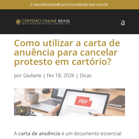
atendimento@cartorioonlinebrasil.com.br
Como utilizar a carta de
anuência para cancelar
protesto em cartório?
por
Giuliane
|
fev 18, 2026
|
Dicas
A
carta de anuência
é um documento essencial