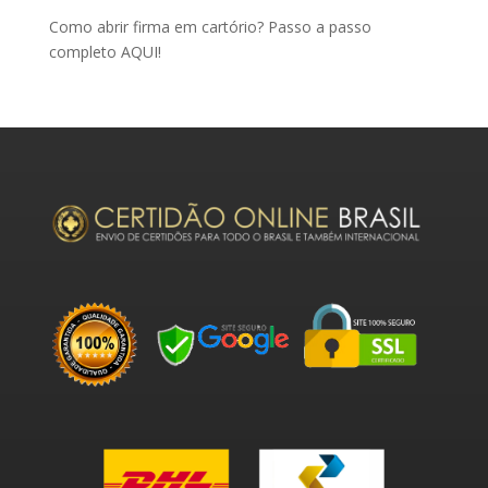
Como abrir firma em cartório? Passo a passo
completo AQUI!