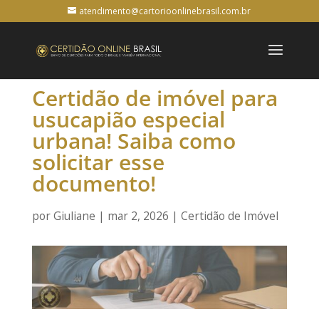
atendimento@cartorioonlinebrasil.com.br
Certidão de imóvel para
usucapião especial
urbana! Saiba como
solicitar esse
documento!
por
Giuliane
|
mar 2, 2026
|
Certidão de Imóvel