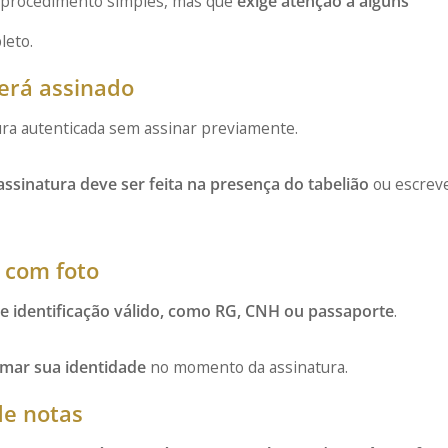
procedimento simples, mas que
exige atenção a alguns
leto.
erá assinado
ura autenticada sem assinar previamente.
assinatura deve ser feita na presença do tabelião
ou escrev
 com foto
 identificação válido, como RG, CNH ou passaporte
.
irmar sua identidade
no momento da assinatura.
de notas