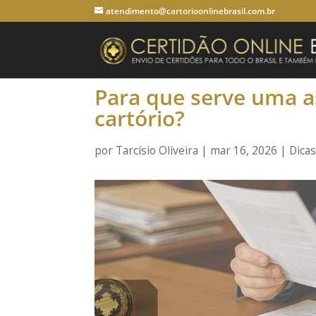
atendimento@cartorioonlinebrasil.com.br
Para que serve uma a
cartório?
por
Tarcísio Oliveira
|
mar 16, 2026
|
Dica