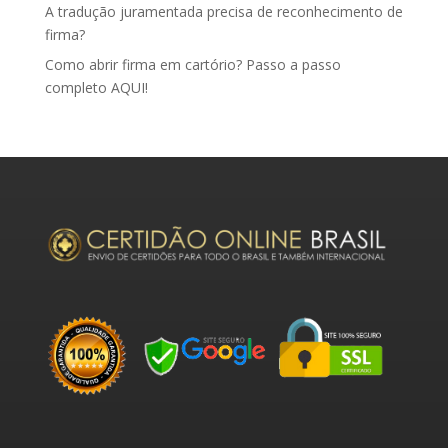
A tradução juramentada precisa de reconhecimento de
firma?
Como abrir firma em cartório? Passo a passo
completo AQUI!