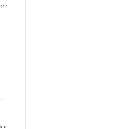
ncia
,
a
al
odem