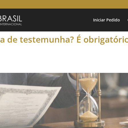
Iniciar Pedido
sa de testemunha? É obrigatóri
s