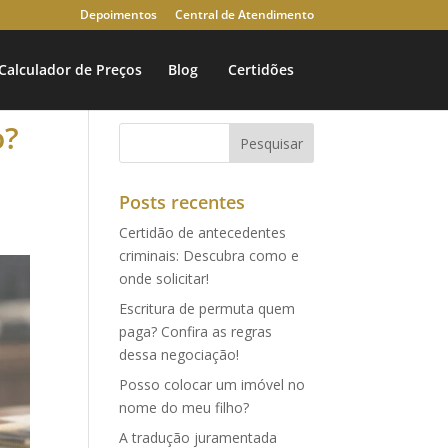
Depoimentos
Central de Atendimento
Calculador de Preços
Blog
Certidões
o?
Posts recentes
Certidão de antecedentes
criminais: Descubra como e
onde solicitar!
Escritura de permuta quem
paga? Confira as regras
dessa negociação!
Posso colocar um imóvel no
nome do meu filho?
A tradução juramentada