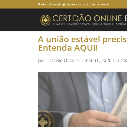
atendimento@cartorioonlinebrasil.com.br
A união estável preci
Entenda AQUI!
por
Tarcísio Oliveira
|
mar 31, 2026
|
Dica