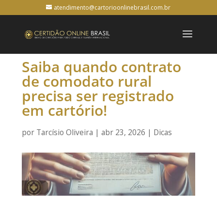
atendimento@cartorioonlinebrasil.com.br
Saiba quando contrato
de comodato rural
precisa ser registrado
em cartório!
por
Tarcísio Oliveira
|
abr 23, 2026
|
Dicas