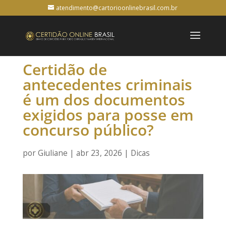
atendimento@cartorioonlinebrasil.com.br
Certidão de
antecedentes criminais
é um dos documentos
exigidos para posse em
concurso público?
por
Giuliane
|
abr 23, 2026
|
Dicas