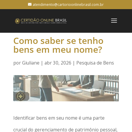
atendimento@cartorioonlinebrasil.com.br
Como saber se tenho
bens em meu nome?
por
Giuliane
|
abr 30, 2026
|
Pesquisa de Bens
Identificar bens em seu nome é uma parte
crucial do gerenciamento de patrimônio pessoal,