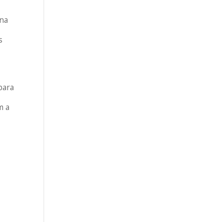
 na
s
para
m a
,