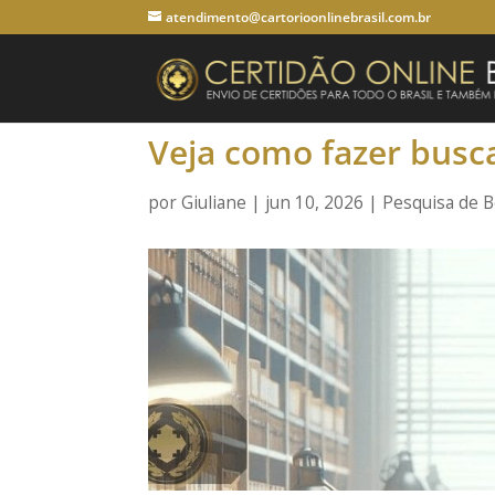
atendimento@cartorioonlinebrasil.com.br
Veja como fazer busc
por
Giuliane
|
jun 10, 2026
|
Pesquisa de 