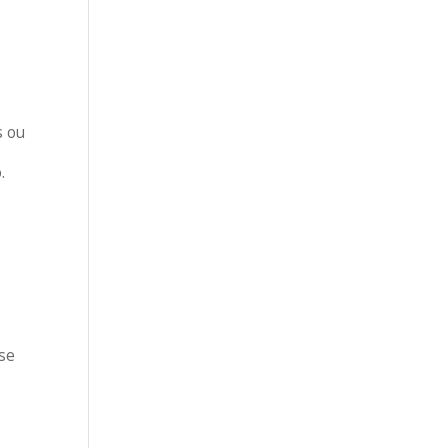
s ou
.
 se