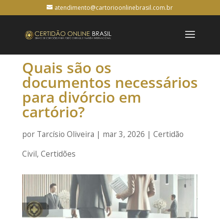
atendimento@cartorioonlinebrasil.com.br
Quais são os
documentos necessários
para divórcio em
cartório?
por
Tarcísio Oliveira
|
mar 3, 2026
|
Certidão
Civil
,
Certidões