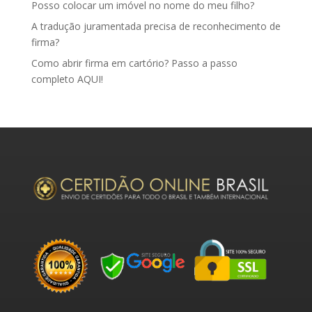
Posso colocar um imóvel no nome do meu filho?
A tradução juramentada precisa de reconhecimento de
firma?
Como abrir firma em cartório? Passo a passo
completo AQUI!