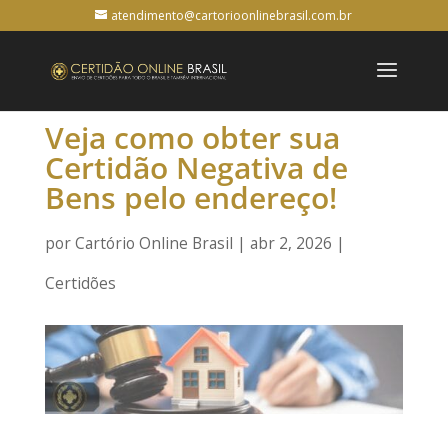
atendimento@cartorioonlinebrasil.com.br
Veja como obter sua
Certidão Negativa de
Bens pelo endereço!
por
Cartório Online Brasil
|
abr 2, 2026
|
Certidões