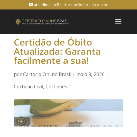
atendimento@cartorioonlinebrasil.com.br
Certidão de Óbito
Atualizada: Garanta
facilmente a sua!
por
Cartório Online Brasil
|
maio 8, 2026
|
Certidão Civil
,
Certidões