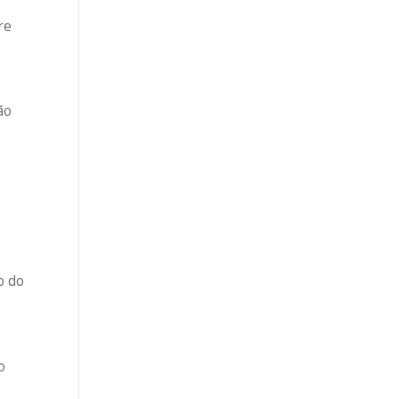
re
ão
o do
o