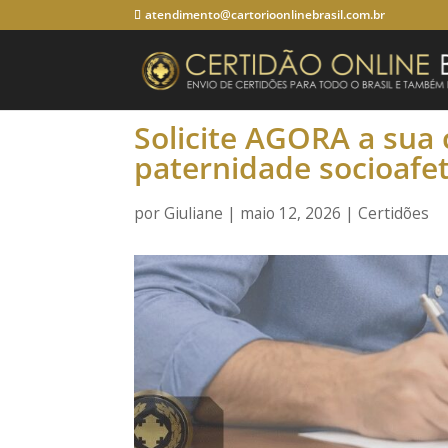
atendimento@cartorioonlinebrasil.com.br
Solicite AGORA a sua
paternidade socioafet
por
Giuliane
|
maio 12, 2026
|
Certidões