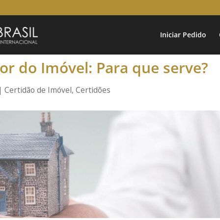
Iniciar Pedido
eor do Imóvel: Para que serve?
|
Certidão de Imóvel
,
Certidões