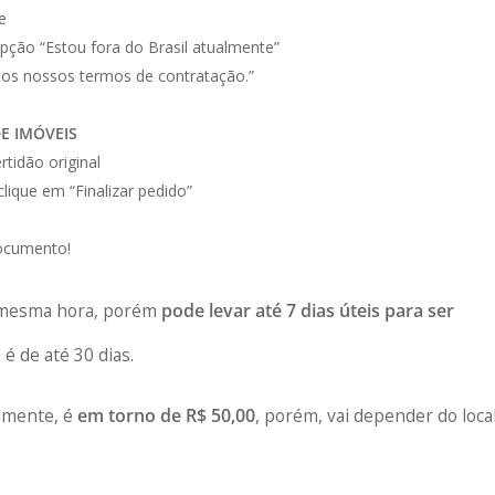
e
opção “Estou fora do Brasil atualmente”
 os nossos termos de contratação.”
E IMÓVEIS
tidão original
ique em “Finalizar pedido”
ocumento!
na mesma hora, porém
pode levar até 7 dias úteis para ser
 é de até 30 dias.
almente, é
em torno de R$ 50,00
, porém, vai depender do loca